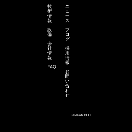
技
ニ
術
ュ
情
ー
報
ス
設
ブ
備
ロ
グ
会
社
採
情
用
報
情
報
FAQ
お
問
い
合
わ
せ
©JAPAN CELL